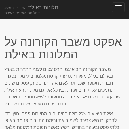
מלונות באילת
המדריך המלא
למלונות השונים באילת
Main
Skip
to
menu
content
אפקט משבר הקורונה על
המלונות באילת
משבר הקורונה הביא עמו הרס עצום לענף התיירות בארץ
ובעולם בכלל, משרדי נסיעות קרסו ונעלמו, בתי מלון נסגרו,
חברות תעופה שכנראה לא נראה יותר טסות, עסקים שונים
הנתמכים על תיירים ועוד… בין כל אלו גם מלונות העיר אילת
שדווקא בחודשים אלו אמורים להתעורר לשיא ההזמנות שלהם,
נותרו ריקים מאז אמצע חודש מרץ.
אילת היא עיר שכל כולה בנויה וחיה מתיירות פנים וחוץ, כדי
להתקיים היא צריכה לשמור את זרימת התיירים פנימה באופן
בלתי פסק ובעיקר בחודשי הקיץ כאשר תפוסת המלונות מלאה