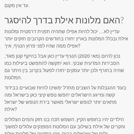
עד אין מקום.
האם מלונות אילת בדרך להיסגר?
עדיין לא… יכול להיות אפילו שתהיה תפנית דרמטית ומלונות
אילת ובכלל המלונות בארץ יחזרו בחודשים הקרובים חזקים יותר
אפילו ממה שהיו לפני פרוץ הנגיף, איך?
נכון להיום (מאי 2020) הנגיף עדיין כאן אבל בהיקף קטן מאד,
הסבירות המדעית שבקי. הוא יתקשה להתפשט ביעילות כמו
שהיה בחורף ולכן יותר עסקים יחזרו לפעול בקרוב בין היתר גם
המלונות.
בעוד ההגבלות על השבים מחו”ל ימשיכו להיות שבועיים בבידוד
קשה ומייגע הישראלים יחפשו נופש קיצי כאן בישראל ומה
מתאים יותר לנופש ישראלי מאשר בירת הנופש של ישראל
אילת?
הילדים יהיו בחופש הקיץ, השמש תכה בנו חזק והמים הצלולים
והקרים של אילת בשילוב עם המלונות המפנקים עלולים למשוך
גלים של ישראלים רבים, זוהי התקווה של מלונות אילת.