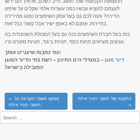
ההוצאות הקבועות שכל תושב חייב לשלם, אז איך הם ירשו
לעצמם להוציא עכשיו כמה עשרות אלפי שקלים על שיפוץ
הדירה? והנה לכם גם בעל עסק השיפוצים נפגע מהירידה
בתיירות, אמנם לא באופן ישיר אבל קשור בכל זאת.
כמו בעל חברת השיפוצים ככה גם בעל המכולת השכונתית בה
אנשים מוציאים פחות כסף, חנויות ביגוד, חנויות ספורט וכ”ו.
עוד כתבות שיעניינו אותך:
דיור מוגן
– במגדלי הים התיכון – רשת בתי הדיור המוגן
המובילה בישראל
Post
התקווה של תושבי העיר אילת
← אפקט משבר הקורונה על
navigation
→
תושבי העיר אילת
Search
for: