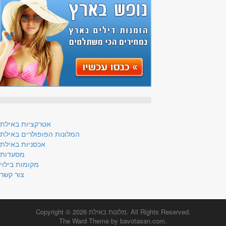
אטרקציות באילת
המלונות הפופולרים באילת
אכסניות באילת
מסעדות
מקומות בילוי
צור קשר
. All Rights Reserved.
מלונות באילת
Copyright © 2026
The Ward Theme by
bavotasan.com
.