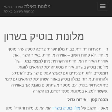
מלונות באילת
המדריך המלא
למלונות השונים באילת
Main
Skip
to
menu
content
מלונות בוטיק בשרון
חוויית אירוח ייחודית בבית מלון יוקרתי צריכה לספק ערך מוסף
מיוחד, ולא פחות חשוב – אווירה מיוחדת. באזור השרון, את
אווירת האירוח המיוחדת והיוקרתית ניתן למצוא במגוון של
מלונות בוטיק בשרון. אירוח מסוג זה יכול להתאים לזוגות
רומנטיים, לזוגות צעירים וגם לאנשי עסקים שרוצים להתרגע
ולהתרווח. אירוח במלון בוטיק באזור השרון יכול להתאים גם לימי
כיף ולאירועי בוטיק, עם מספר משתתפים מוגבל אך באווירה
שקשה למצוא במלונות סטנדרטיים, מן השורה.
מבנה קטן – אירוח גדול
מאפיין חשוב של
מלון בוטיק בשרון
הוא האינטימיות והגודל. מלון