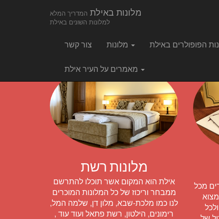
Main
Skip
מלונות באילת
המדריך המלא
to
menu
למלונות השונים באילת
content
מלונות
צור קשר
מאמרים על העיר אילת
מלונות רשת
אילת הוא המקום אשר תוכלו להתרשם
ים מכל
ממבחר וריכוז של כל המלונות המוכרים
מצוא
לנו כמו מלכת-שבא, מלון דן, שלמה המל,
ולכל
רימונים, הילטון, רשת פתאל ועוד עוד ,
ל של