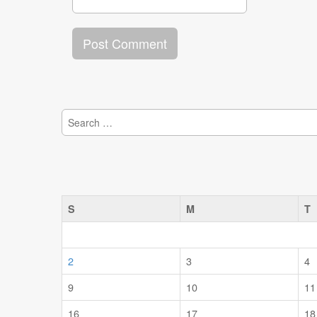
Search
for:
S
M
T
2
3
4
9
10
11
16
17
18