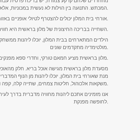
מהחדרים שלהם קרקע צמודה, יש בריכה פרטית עבור ה
המכתש. התנועה בין הוילות לא נעשית במכוניות, אלא בכלי רכב חשמליים (גולפיות).
אורחי בית המלון יכולים להצטרף לטיולי אופניים באזור מצפה רמון.
השחייה בבריכה החיצונית של מלון בראשית היא חוויה. ליד הבריכה אפשר לשבת על כיסאות נוחים ולצפות בנוף המדברי.
הילדים המתארחים בבית המלון, יוכלו ליהנות ממשחק
מולטימדיה מתקדמים שונים.
מלון בראשית מציע חמאם טורקי, וחדרי ספא מפנקים עבור אורחי בית המלון. הספא מציע מגוון רחב של טיפולי יופי ועיסויים.
מסעדת מלון בראשית מגישה אוכל בריא. חלק מהאוכל ה
מנת שאורחי בית המלון, יוכלו ליהנות מן הנוף המדברי
משקאות אלכוהול, חליטות צמחים, שתייה קלה, קפה ותה, וארוחה חלבית קלה.
אנו מזמינים אתכם ליהנות מחוויה מדברית בדרך לעי
לחופשה מפנקת.