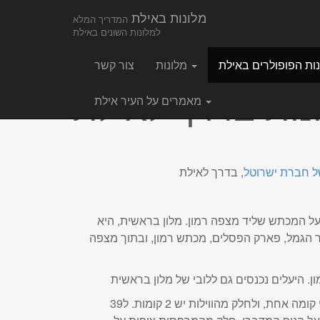
Main
Skip
מלונות באילת
המדריך המלא
to
menu
למלונות השונים באילת
content
מלונות
צור קשר
נות בדרך לאילת
מאמרים על העיר אילת
ל חברת ישרוטל
על המכתש שליד מצפה רמון. מלון בראשית, היא
ר הגמל, פארק הפסלים, מכתש רמון, ובתוך מצפה
מלון בראשית בנוי בצורה שונה וייחודית: שטח המלון מתפרש על פני 50 דונמים, ובהם 101 וילות אירוח. חלק מהווילות הן בני קומה אחת, ולחלק מהווילות יש 2 קומות. ל39